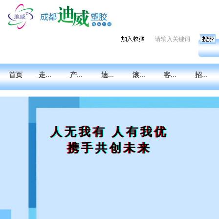

끠
搜索
首页
走进迪威
产品索引
迪威设计中心
滚塑技术交流
客户中心
招贤纳才
人无我有 人有我优
携手共创未来