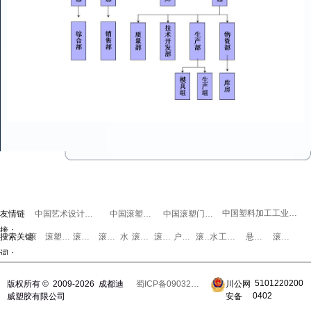
中国塑料加工工业协会
友情链
中国艺术设计联盟
中国滚塑论坛
中国滚塑门户网
接：
搜索关键
滚塑
滚塑创意设计
滚塑模具
滚塑工艺
水马
滚塑油箱
滚塑灯具
户外花器
滚塑箱
水箱
工程检查井
悬挂防撞桶
滚塑家具
词：
5101220200
版权所有 © 2009-2026 成都迪
蜀ICP备09032852号-1号
川公网
0402
威塑胶有限公司
安备