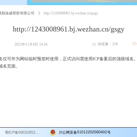
成都迪威塑胶有限公司
ꄲ
http://1243008961.bj.wezhan.cn/gsgy
http://1243008961.bj.wezhan.cn/gsgy
浏览量：
258
2022年11月4日
14:26
ꄀ
ꄘ
名仅可作为网站临时预览时使用，正式访问需使用ICP备案后的顶级域名
域名页面。
51012202000402
蜀ICP备09032852号-1
川公网安备
号
ChengDu 