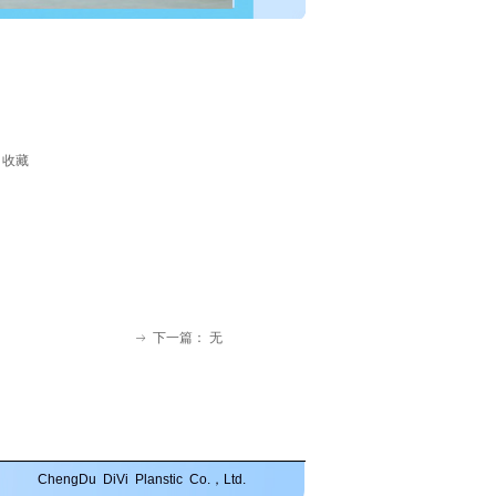
收藏
。
下一篇：
无
ꁹ
DiVi Planstic Co.，Ltd.