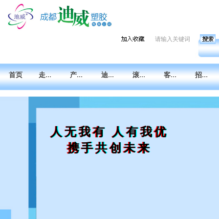

끠
搜索
首页
走进迪威
产品索引
迪威设计中心
滚塑技术交流
客户中心
招贤纳才
人无我有 人有我优
携手共创未来