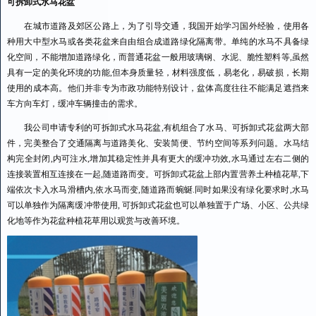
可拆卸式水马花盆
在城市道路及郊区公路上，为了引导交通，我国开始学习国外经验，使用各
种用大中型水马或各类花盆来自由组合成道路绿化隔离带。单纯的水马不具备绿
化空间，不能增加道路绿化，而普通花盆一般用玻璃钢、水泥、脆性塑料等,虽然
具有一定的美化环境的功能,但本身质量轻，材料强度低，易老化，易破损，长期
使用的成本高。他们并非专为市政功能特别设计，盆体高度往往不能满足遮挡来
车方向车灯，缓冲车辆撞击的需求。
我公司申请专利的可拆卸式水马花盆,有机组合了水马、可拆卸式花盆两大部
件，完美整合了交通隔离与道路美化、安装简便、节约空间等系列问题。水马结
构完全封闭,内可注水,增加其稳定性并具有更大的缓冲功效,水马通过左右二侧的
连接装置相互连接在一起,随道路而变。可拆卸式花盆上部内置营养土种植花草,下
端依次卡入水马滑槽内,依水马而变,随道路而蜿蜒.同时如果没有绿化要求时,水马
可以单独作为隔离缓冲带使用, 可拆卸式花盆也可以单独置于广场、小区、公共绿
化地等作为花盆种植花草用以观赏与改善环境。