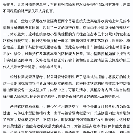
头转弯、让道时撞击隔离栏，车辆和钢管隔离栏双双受损的情况时有发生，造成
不同程度的财产损失和人身伤害。
目前一些地方采用在钢管隔离栏两个尽端直接安放高速路收费站上常见的小
型防撞桶来解决此问题，起到了一定的防护作用。然而由于小型防撞桶的规格不
一，体积较大，这种直接摆放小型防撞桶的方式往往侵占本已十分紧张的城市道
路有效行驶空间。同时这些防撞桶一般采用玻璃钢或注塑工艺制作，质量轻、稳
定性差，且由于与防护栏无紧密连接，因此在各种机非车辆擦挂或撞击时非常容
易发生移位，对防护栏及车辆本身的防护能力较差。而小型防撞桶如被冲撞到汽
车疾驰的道路中间，又将会给其他正常行驶车辆和负责道路清洁及设施维护的工
作人员带来安全隐患， 缺陷非常明显。
经过长期调查及思考，我公司设计发明生产了悬挂式防撞桶，将很好的解决
这一长期困扰城市管理者及司机朋友的难题。这种柱体状结构的悬挂式小型防撞
桶由滚塑设备一次成型加工，内部中空，可灌注清水。其桶身有内凹式挂台能很
好地嵌入隔离墩, 桶身外置晶彩格，即使是夜间也有良好的警示及防护作用。
悬挂式防撞桶体积小，较少的占用道路空间，整个外形设计转角处均为圆弧
过渡，与传统小型防撞桶相比，由于与钢管隔离栏是卡口式连接且内注清水增加
了自重，整体稳定性好、不易移位。即便车辆与钢管隔离栏发生擦碰时，这种整
体的柔性设计也能有效吸收强大的冲击力，对钢管隔离栏本体的保护能力也更
强，也最大程度的减轻钢管对汽车及人身的伤害，充分体现人性化理念。相比于