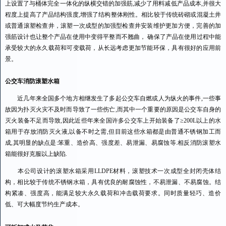
上设置了与桶体完全一体化的纵横交错的加强筋,减少了用料减低产品成本,并很大
程度上提高了产品结构强度,增强了结构整体刚性。相比较于传统砖砌或混凝土井
或普通滚塑检查井，滚塑一次成型的加强型检查井安装维护更加方便，完善的加
强筋设计也让整个产品在使用中变得平整而不翘曲， 确保了产品在使用过程中能
承受较大的永久载荷和可变载荷，从长远考虑更加节能环保，具有很好的应用前
景。
公交车消防滚塑水箱
近几年来全国多个地方相继发生了多起公交车自燃或人为纵火的事件,一些事
故因为扑灭火灾不及时而导致了一些伤亡,而其中一个重要的原因是公交车自身的
灭火装备不足而导致,因此近些年来全国许多公交车上开始装备了≥200L以上的水
箱用于存放消防灭火液,以备不时之需,但目前这些水箱都是由普通不锈钢加工而
成,其明显的缺点是:笨重、造价高、强度差、易泄漏、易腐蚀等.相反消防滚塑水
箱能很好克服以上缺陷.
本公司设计的滚塑水箱采用LLDPE材料，滚塑技术一次成型全封闭壳体结
构，相比较于传统不锈钢水箱，具有优良的耐腐蚀性，不易泄漏、不易腐蚀。结
构紧凑、强度高，能满足较大永久载荷和冲击载荷要求。同时质量轻巧、造价
低、可大幅度节约生产成本。