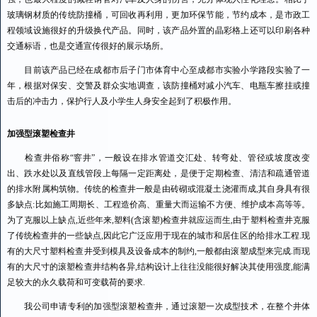
玻璃钢材质的传统防撞桶，可回收再利用，更加环保节能，节约成本，是市政工
程领域设施很好的升级换代产品。同时，该产品外置的晶彩格上还可以印刷各种
交通标语，也是交通宣传很好的展示场所。
目前该产品已经在成都市后子门市体育中心至成都市实验小学路段实验了一
年，根据对保安、交警及群众实地调查，该防撞桶对减小汽车、电瓶车擦挂或撞
击后的冲击力，保护行人及小学生人身安全起到了积极作用。
加强型滚塑检查井
检查井俗称“窨井”，一般设在排水管道交汇处、转弯处、管径或坡度改变
出、跌水处以及直线管段上每隔一定距离处，是便于定期检查、清洁和疏通管道
的排水附属构筑物。传统的检查井一般是由砖砌或混凝土浇灌而成,其自身具有很
多缺点:比如施工周期长、工程造价高、重量大而运输不方便、维护成本高等等。
为了克服以上缺点,近些年来,塑料(含滚塑)检查井就应运而生,由于塑料检查井克服
了传统检查井的一些缺点,因此它广泛应用于现在的城市和居住区的给排水工程.现
有的大尺寸塑料检查井受到模具及设备成本的制约,一般都由滚塑成型来完成.而现
有的大尺寸的滚塑检查井结构各异,结构设计上往往没能很好解决其使用强度,能满
足较大的永久载荷和可变载荷的要求.
我公司申请专利的加强型滚塑检查井，通过滚塑一次成型技术，在整个井体